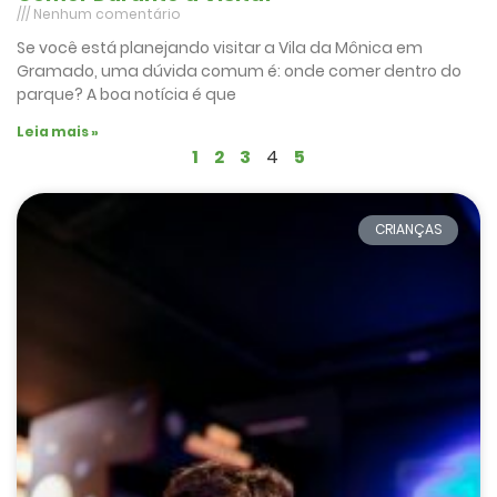
Nenhum comentário
Se você está planejando visitar a Vila da Mônica em
Gramado, uma dúvida comum é: onde comer dentro do
parque? A boa notícia é que
Leia mais »
1
2
3
4
5
CRIANÇAS