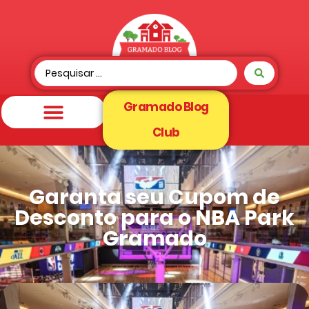
Gramado Blog
Club
Garanta seu Cupom de
Desconto para o NBA Park
Gramado