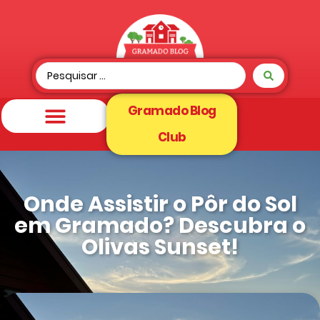
Gramado Blog
Club
Onde Assistir o Pôr do Sol
em Gramado? Descubra o
Olivas Sunset!