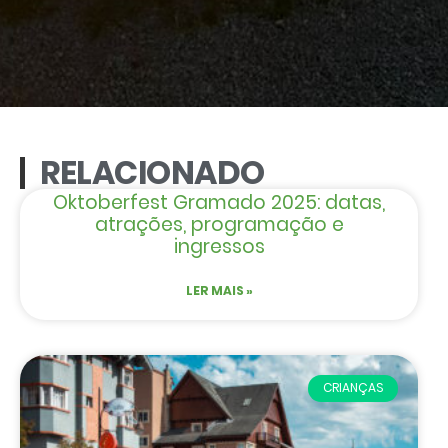
RELACIONADO
Oktoberfest Gramado 2025: datas,
atrações, programação e
ingressos
LER MAIS »
CRIANÇAS