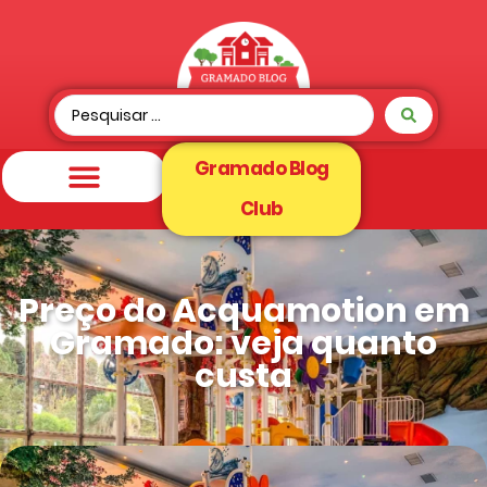
Gramado Blog
Club
Preço do Acquamotion em
Gramado: veja quanto
custa