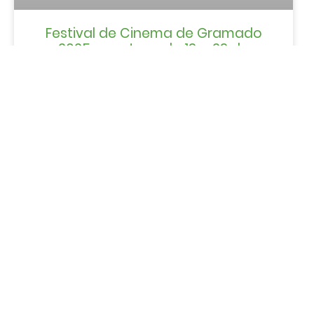
Festival de Cinema de Gramado
2025 acontece de 13 a 23 de
agosto: saiba tudo
LER MAIS »
HOTÉIS