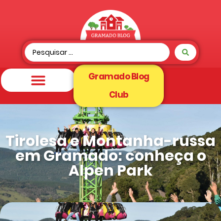
Gramado Blog
Club
Tirolesa e Montanha-russa
em Gramado: conheça o
Alpen Park