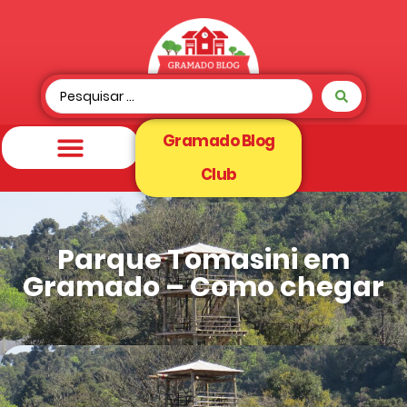
Gramado Blog
Club
Parque Tomasini em
Gramado – Como chegar