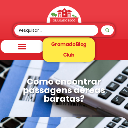
Gramado Blog
Club
Como encontrar
passagens aéreas
baratas?