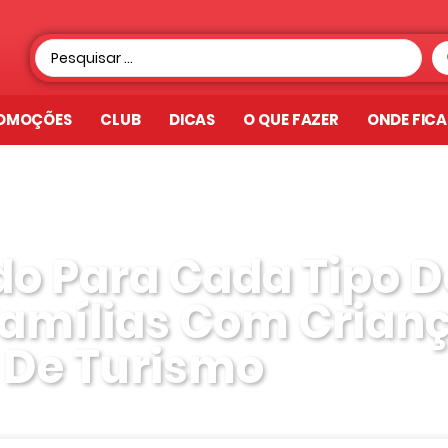
OMOÇÕES
CLUB
DICAS
O QUE FAZER
ONDE FIC
o Para Cada Tipo D
Famílias Com Crian
 De Turismo