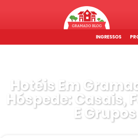
INGRESSOS
PR
Hotéis Em Gramad
Hóspede: Casais, 
E Grupos