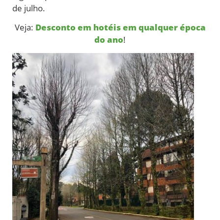
de julho.
Veja:
Desconto em hotéis em qualquer época
do ano
!