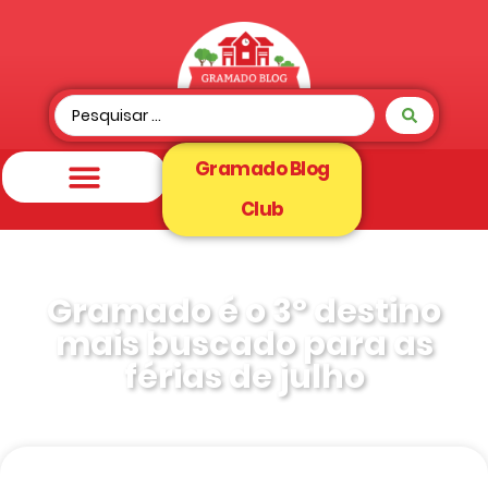
Gramado Blog
Club
Gramado é o 3º destino
mais buscado para as
férias de julho